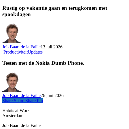
op
vakantie
Rustig op vakantie gaan en terugkomen met
gaan
spookdagen
en
terugkomen
met
spookdagen
Job Baart de la Faille
13 juli 2026
Testen
Productiviteit
Updates
met
de
Testen met de Nokia Dumb Phone.
Nokia
Dumb
Phone.
Job Baart de la Faille
26 juni 2026
Share
Share
Share
Share
Pin
Habits at Work
Amsterdam
Job Baart de la Faille