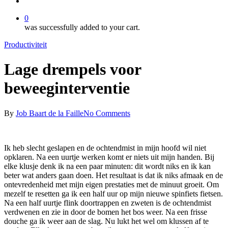
whatsapp
phone
email
0
was successfully added to your cart.
Productiviteit
Lage drempels voor
beweeginterventie
By
Job Baart de la Faille
No Comments
Ik heb slecht geslapen en de ochtendmist in mijn hoofd wil niet
opklaren. Na een uurtje werken komt er niets uit mijn handen. Bij
elke klusje denk ik na een paar minuten: dit wordt niks en ik kan
beter wat anders gaan doen. Het resultaat is dat ik niks afmaak en de
ontevredenheid met mijn eigen prestaties met de minuut groeit. Om
mezelf te resetten ga ik een half uur op mijn nieuwe spinfiets fietsen.
Na een half uurtje flink doortrappen en zweten is de ochtendmist
verdwenen en zie in door de bomen het bos weer. Na een frisse
douche ga ik weer aan de slag. Nu lukt het wel om klussen af te