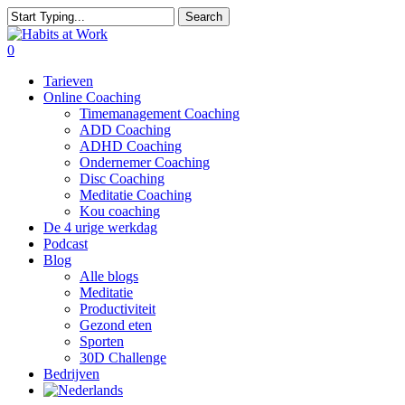
Skip
Search
to
Close
main
Search
0
content
Menu
Tarieven
Online Coaching
Timemanagement Coaching
ADD Coaching
ADHD Coaching
Ondernemer Coaching
Disc Coaching
Meditatie Coaching
Kou coaching
De 4 urige werkdag
Podcast
Blog
Alle blogs
Meditatie
Productiviteit
Gezond eten
Sporten
30D Challenge
Bedrijven