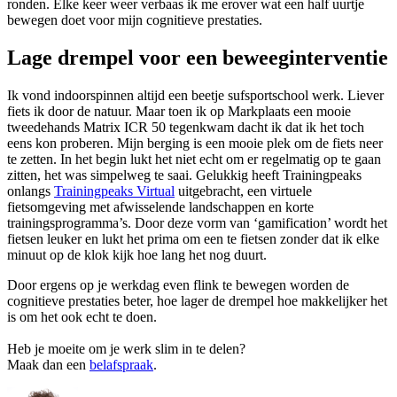
ronden. Elke keer weer verbaas ik me erover wat een half uurtje
bewegen doet voor mijn cognitieve prestaties.
Lage drempel voor een beweeginterventie
Ik vond indoorspinnen altijd een beetje sufsportschool werk. Liever
fiets ik door de natuur. Maar toen ik op Markplaats een mooie
tweedehands Matrix ICR 50 tegenkwam dacht ik dat ik het toch
eens kon proberen. Mijn berging is een mooie plek om de fiets neer
te zetten. In het begin lukt het niet echt om er regelmatig op te gaan
zitten, het was simpelweg te saai. Gelukkig heeft Trainingpeaks
onlangs
Trainingpeaks Virtual
uitgebracht, een virtuele
fietsomgeving met afwisselende landschappen en korte
trainingsprogramma’s. Door deze vorm van ‘gamification’ wordt het
fietsen leuker en lukt het prima om een te fietsen zonder dat ik elke
minuut op de klok kijk hoe lang het nog duurt.
Door ergens op je werkdag even flink te bewegen worden de
cognitieve prestaties beter, hoe lager de drempel hoe makkelijker het
is om het ook echt te doen.
Heb je moeite om je werk slim in te delen?
Maak dan een
belafspraak
.