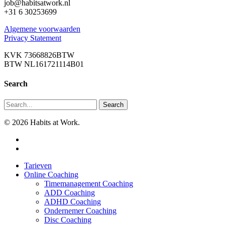
job@habitsatwork.nl
+31 6 30253699
Algemene voorwaarden
Privacy Statement
KVK 73668826BTW
BTW NL161721114B01
Search
Search
© 2026 Habits at Work.
twitter
phone
Close
Tarieven
Menu
Online Coaching
Timemanagement Coaching
ADD Coaching
ADHD Coaching
Ondernemer Coaching
Disc Coaching